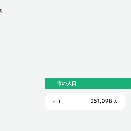
号
市の人口
251,098
人口
人