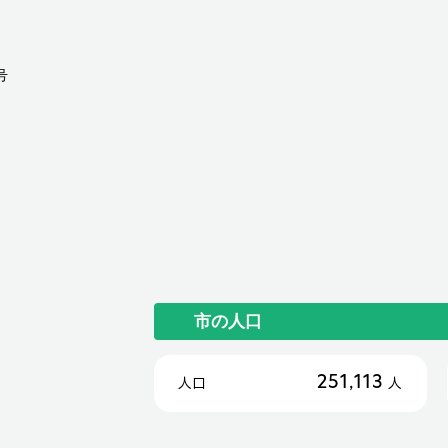
号
市の人口
251,113
人口
人