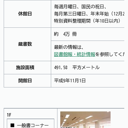
毎週月曜日、国民の祝日、
休館日
毎月第三日曜日、年末年始（12月28
特別資料整理期間（年10日以内）
約 4万 冊
蔵書数
最新の情報は、
図書館報・統計情報
を参照してくだ
施設面積
491.58 平方メートル
開館日
平成9年11月1日
1F
■ 一般書コーナー