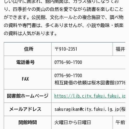
しい山々に囲まれ、館内南面は、ガラス張りになってお
り、四季折々の美山の自然を愛でながら読書を楽しむこと
ができます。公民館、文化ホールとの複合施設で、調べ物
の資料や専門書は、多くありませんが、小説や趣味・娯楽
の資料は人気があります。
住所
〒910-2351
福井市
電話番号
0776-90-1700
0776-90-1700
FAX
相互貸借の依頼は桜木図書館(0776-20
図書館ホームページ
https://lib.city.fukui.fukui.jp
メールアドレス
sakuragikan@city.fukui.lg.
開館時間
火曜日から日曜日
午前1