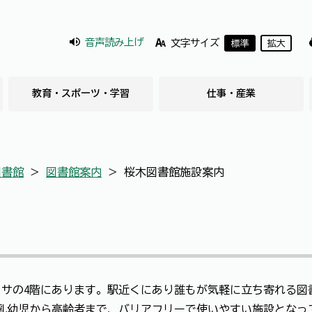
音声読み上げ
文字サイズ
標準
拡大
教育・スポーツ・学習
仕事・産業
図書館
＞
図書館案内
＞
桜木図書館施設案内
サの4階にあります。駅近くにあり誰もが気軽に立ち寄れる図
乳幼児から高齢者まで、バリアフリーで使いやすい施設となっ