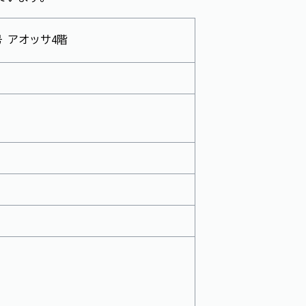
号 アオッサ4階