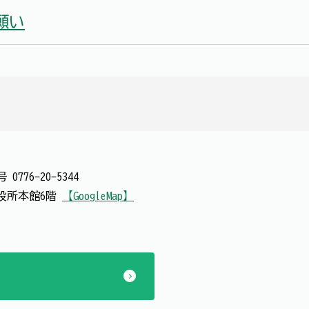
願い
番号
0776-20-5344
 市役所本館6階
【GoogleMap】