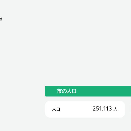
号
市の人口
251,113
人口
人