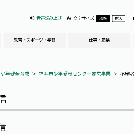
音声読み上げ
文字サイズ
標準
拡大
教育・スポーツ・学習
仕事・産業
青少年健全育成
＞
福井市少年愛護センター運営事業
＞
不審
信
信