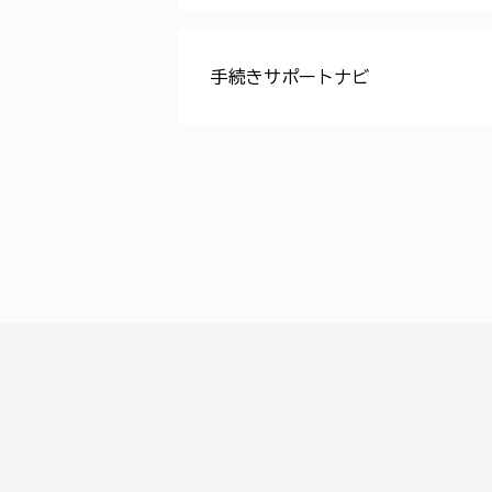
学校に行けない子どもたちが学べ
子どもの教育や青少年の悩みにつ
幼稚園の入園手続きについて教え
手続きサポートナビ