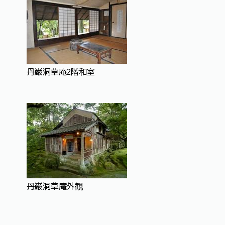
丹巌洞草庵2階和室
丹巌洞草庵外観