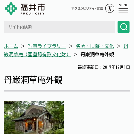
MENU
ホーム
＞
写真ライブラリー
＞
名所・旧跡・文化
＞
丹
巌洞草庵（国登録有形文化財）
＞
丹巌洞草庵外観
最終更新日：2017年12月1日
丹巌洞草庵外観