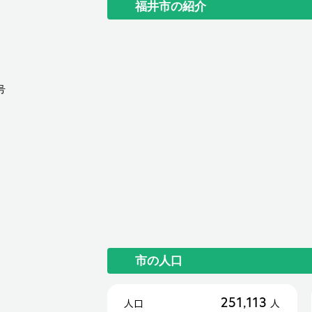
福井市の紹介
号
市の人口
251,113
人口
人