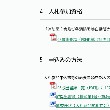
4 入札参加資格
「消防局庁舎及び各消防署等自動販売
02募集要項（PDF形式 268
5 申込みの方法
入札参加申込書等の必要事項を記入の
06提出書類一覧（PDF形式 1
07提出書類（様式第1号～第4号
08委任状（入札及び開札立会）