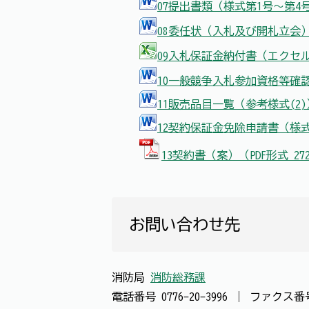
07提出書類（様式第1号～第4号
08委任状（入札及び開札立会）
09入札保証金納付書（エクセル形
10一般競争入札参加資格等確認
11販売品目一覧（参考様式(2)
12契約保証金免除申請書（様式第
13契約書（案）（PDF形式 2
お問い合わせ先
消防局
消防総務課
電話番号
0776-20-3996
｜
ファクス