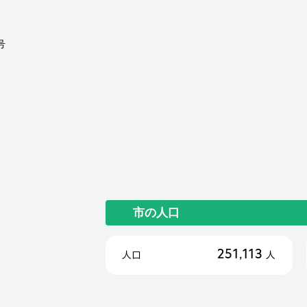
号
市の人口
251,113
人口
人