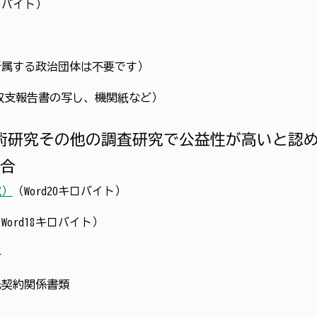
キロバイト）
所属する政治団体は不要です）
収支報告書の写し、機関紙など）
学術研究その他の調査研究で公益性が高いと認
合
究）
（Word20キロバイト）
Word18キロバイト）
料
託契約関係書類