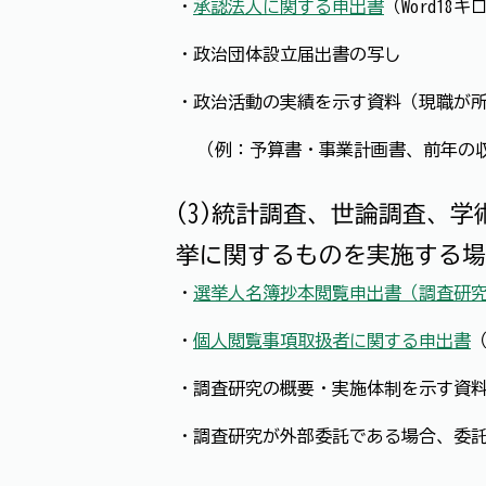
・
承認法人に関する申出書
（Word18
・政治団体設立届出書の写し
・政治活動の実績を示す資料（現職が
（例：予算書・事業計画書、前年の
(3)統計調査、世論調査、
挙に関するものを実施する場
・
選挙人名簿抄本閲覧申出書（調査研
・
個人閲覧事項取扱者に関する申出書
（
・調査研究の概要・実施体制を示す資
・調査研究が外部委託である場合、委