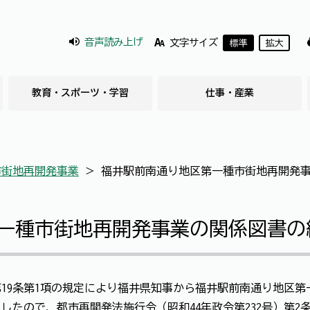
音声読み上げ
文字サイズ
標準
拡大
教育・スポーツ・学習
仕事・産業
市街地再開発事業
＞
福井駅前南通り地区第一種市街地再開発
一種市街地再開発事業の関係図書の
）第19条第1項の規定により福井県知事から福井駅前南通り地区
したので、都市再開発法施行令（昭和44年政令第232号）第2