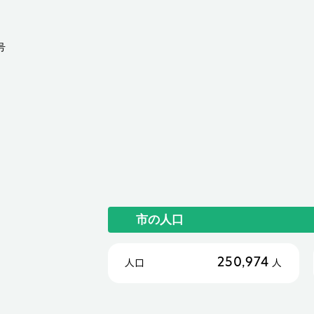
号
市の人口
250,974
人口
人