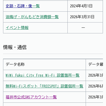
史跡・石碑・像
一覧
2024年4月1日
油揚げ・がんもどき消費額一覧
2026年3月31日
イベント情報
ー
情報・通信
データ名称
データ最
WiWi Fukui City Free Wi-Fi 設置箇所一覧
2026年3月
無料Wi-Fiスポット「FREESPOT」設置個所一覧
2026年6月
福井市公式SNS
アカウント一覧
2026年3月