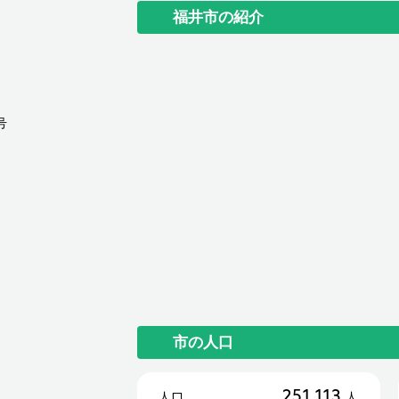
福井市の紹介
号
市の人口
251,113
人口
人