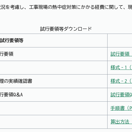
状況を考慮し、工事現場の熱中症対策にかかる経費に関して、
試行要領等ダウンロード
試行要領等
行要領
試行要領（
様式‐1（E
管理の実績確認書
様式‐2（E
行要領Q＆A
試行要領Q＆
手順書（PD
算出方法（P