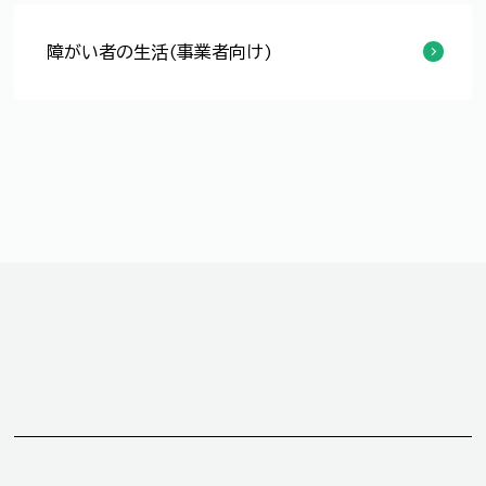
障がい者の生活(事業者向け)
各事業者の皆様へ（その他）
各事業者の皆様へ（障がい福祉サービス事業所指定関係）