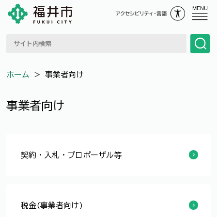
MENU
ホーム
＞
事業者向け
事業者向け
契約・入札・プロポーザル等
工事（業務委託）における猛暑期間や日中の現場施工（作業）の回避について
中東情勢の変化による建設資材への影響に係る市発注工事の対応（ナフサ由来資材）
【審査結果公表】「福井市歴史的風致維持向上計画」策定業務に係る公募型プロポーザルの実施
中東情勢の変化等への対応について（公共土木工事等に関係する施工者の皆様へ）
【審査結果掲載】令和8年度 福井市児童育成支援拠点運営業務に係る公募型プロポーザルの実施
自然史博物館分館のネーミングライツ契約更新
電子入札システムのシステム障害にかかる対応について（令和7年5月20日10時30分時点）
【審査結果追加】福井市休日急患センター電子カルテシステム等構築業務に係る公募型プロポーザルの実施について
【審査結果公表】福井市イメージアップ発信業務に係る公募型プロポーザルの実施について
福井市建設キャリアアップシステム活用工事試行要領について
福井市ICT活用工事試行要領について
工事現場の熱中症対策
入札の広場
福井市建設CALS/EC
情報共有システムの運用開始
情報共有システム よくある質問
福井市電子納品ガイドライン
工事に係る設計・積算及び施行の指導
建設リサイクル、建設副産物に係る対策・集計及び報告
建設現場における遠隔臨場
余裕期間制度の試行
福井市建設工事 生産性向上・働き方改革
工事及び業務委託関係書類の押印義務付け廃止
ウィークリースタンスの実施
福井市週休2日制促進工事実施要領
市の財産や印刷物等を活用して広告を掲載しませんか。
みなさんのアイディアが実現します!～財産有効活用民間提案制度～
サウンディング型市場調査について
税金(事業者向け)