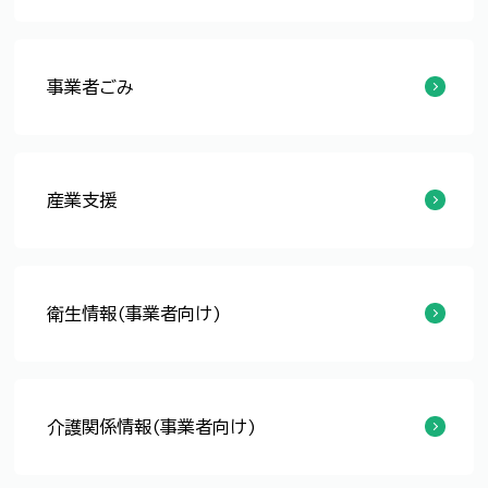
法人の市民税
事業者ごみ
「ふくいマル優エコ事業所」を認定しました
事業者のごみ
事業系一般廃棄物の多量排出事業者の実績報告及び計画書の提出について
事業所から出たごみについて
事業所のごみに関するハンドブック
事業所の皆様へごみ減量のお願い
産業支援
企業立地支援制度
労働関係機関からのお知らせ
中小企業向け金融支援
中小企業者への補助金
地域産業の振興
起業家の支援・育成
雇用促進
農林水産業
衛生情報(事業者向け)
環境衛生
食品衛生
医事・薬事
介護関係情報(事業者向け)
介護サービス事業者向け情報