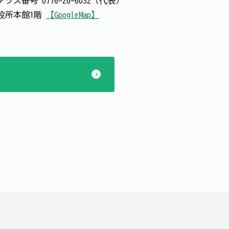
ァクス番号
0776-20-6032（代表）
 市役所本館1階
【GoogleMap】