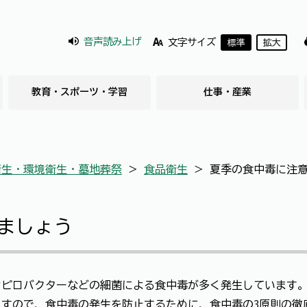
音声読み上げ
文字サイズ
標準
拡大
教育・スポーツ・学習
仕事・産業
衛生・環境衛生・墓地葬祭
＞
食品衛生
＞
夏季の食中毒に注
ましょう
ンピロバクターなどの細菌による食中毒が多く発生しています
すので、食中毒の発生を防止するために、食中毒の3原則の徹