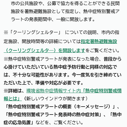
市の公共施設や、公募で協力を得ることができる民間
施設を暑熱避難施設として指定し、熱中症特別警戒ア
ラートの発表期間中、一般に開放します。
※「クーリングシェルター」 についての説明、市内の指
定施設、開放時間等の詳細については
指定暑熱避難施設
（クーリングシェルタ―）を開設します
をご覧ください。
※熱中症特別警戒アラートが発表になった場合、
普段から
心掛けていただいている熱中症予防行動と同様の対応で
は、不十分な可能性があります。今一度気を引き締めてい
ただいた上で、準備や対応が必要です。
※詳細は、
環境省熱中症情報サイト内
「熱中症特別警戒情
報とは」
（
新しいウインドウが開きます）
「熱中症特別警戒アラートの概要（キーメッセージ）」、
「熱中症特別警戒アラート発表時の熱中症対策」、「熱中
症の応急処置」
などを、ご覧ください。