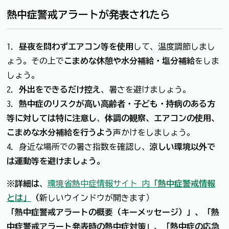
熱中症警戒アラートが発表されたら
1．
昼夜を問わずエアコン等を使用
して、温度調節しまし
ょう。その上で
こまめな休憩や水分補給・塩分補給
をしま
しょう。
2．
外出をできるだけ控え
、暑さを避けましょう。
3．
熱中症のリスクが高い高齢者・子ども・持病のある方
等に対しては特に注意し
、
体調の観察、エアコンの使用、
こまめな水分補給を行うよう
声かけをしましょう。
4．身近な場所での暑さ指数を確認し、
涼しい環境以外で
は運動等を避けましょう。
※詳細は
、
環境省熱中症情報サイト 内
「熱中症警戒情報
とは」
（
新しいウインドウが開きます）
「熱中症警戒アラートの概要（キーメッセージ）」、「熱
中症警戒アラート発表時の熱中症対策」、「熱中症の応急