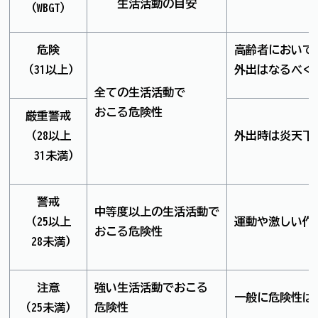
生活活動の目安
（WBGT）
危険
高齢者において
（31以上）
外出はなるべく
全ての生活活動で
おこる危険性
厳重警戒
（28以上
外出時は炎天下
31未満）
警戒
中等度以上の生活活動で
（25以上
運動や激しい作
おこる危険性
28未満）
注意
強い生活活動でおこる
一般に危険性は
（25未満）
危険性