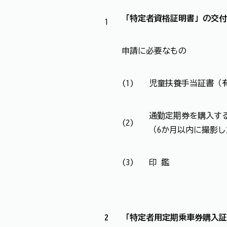
「特定者資格証明書」の交付
1
申請に必要なもの
(1)
児童扶養手当証書（
通勤定期券を購入す
(2)
（6か月以内に撮影し
(3)
印 鑑
2
「特定者用定期乗車券購入証