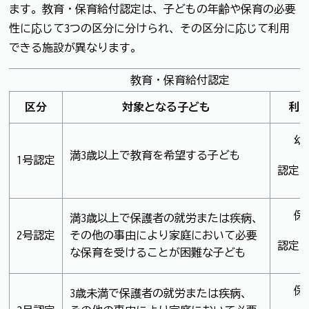
ます。教育・保育給付認定は、子どもの年齢や保育の必要
性に応じて3つの区分に分けられ、その区分に応じて利用
できる施設が異なります。
教育・保育給付認定
区分
対象となる子ども
利
幼
満3歳以上で教育を希望する子ども
1号認定
認定
保
満3歳以上で保護者の就労または疾病、
2号認定
その他の事由により家庭において必要
認定
な保育を受けることが困難な子ども
保
3歳未満で保護者の就労または疾病、