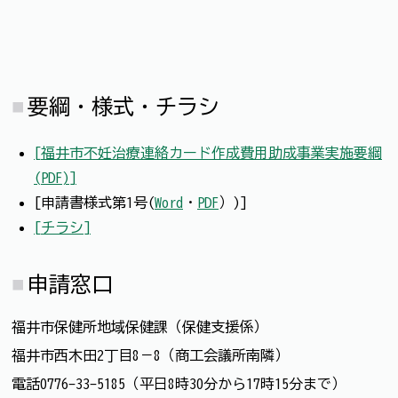
要綱・様式・チラシ
[福井市不妊治療連絡カード作成費用助成事業実施要綱
(PDF)]
[申請書様式第1号(
Word
・
PDF
）)]
[チラシ]
申請窓口
福井市保健所地域保健課（保健支援係）
福井市西木田2丁目8－8（商工会議所南隣）
電話0776-33-5185（平日8時30分から17時15分まで）