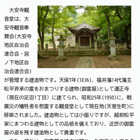
大安寺観
音堂は、大
安寺観音奉
賛会(大安寺
地区自治会
連合会・宮
ノ下地区自
治会連合会)
が管理する建造物です。天保7年(1836)、福井藩14代藩主
松平斉承の霊をおまつりする建物(御霊屋)として運正寺
（現在の足羽1丁目）に建てられ、昭和25年(1950)に、戦
震災の犠牲者を慰霊する観音堂として現在地(天菅生町)に
移築されました。建造物としては小振りですが、越前松平
家にまつわる建物としての品格を備えており、近世の御霊
屋の姿を残す建造物として貴重です。