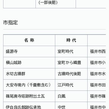
(一部後期)
市指定
名 称
時 代
盛源寺
室町時代
福井市西
槇山城跡
室町から織豊
福井市小
水切古墳群
古墳時代後期
福井市水
大安寺境内（千畳敷含む）
江戸時代
福井市田
篠尾廃寺塔跡附出土瓦
白鳳
福井市篠
伊自良氏館跡伝承地
中世
福井市中手