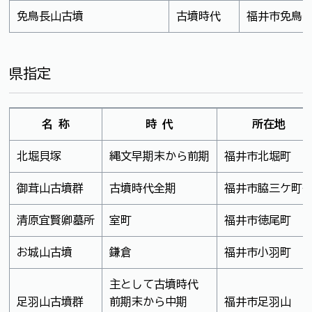
免鳥長山古墳
古墳時代
福井市免鳥
県指定
名 称
時 代
所在地
北堀貝塚
縄文早期末から前期
福井市北堀町
御茸山古墳群
古墳時代全期
福井市脇三ケ町
清原宜賢卿墓所
室町
福井市徳尾町
お城山古墳
鎌倉
福井市小羽町
主として古墳時代
足羽山古墳群
前期末から中期
福井市足羽山