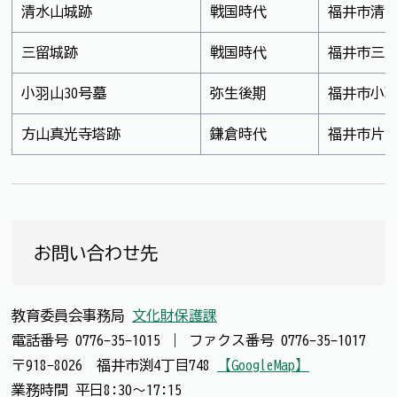
清水山城跡
戦国時代
福井市清
三留城跡
戦国時代
福井市三
小羽山30号墓
弥生後期
福井市小
方山真光寺塔跡
鎌倉時代
福井市片
お問い合わせ先
教育委員会事務局
文化財保護課
電話番号
0776-35-1015
｜
ファクス番号
0776-35-1017
〒918-8026 福井市渕4丁目748
【GoogleMap】
業務時間 平日8:30～17:15