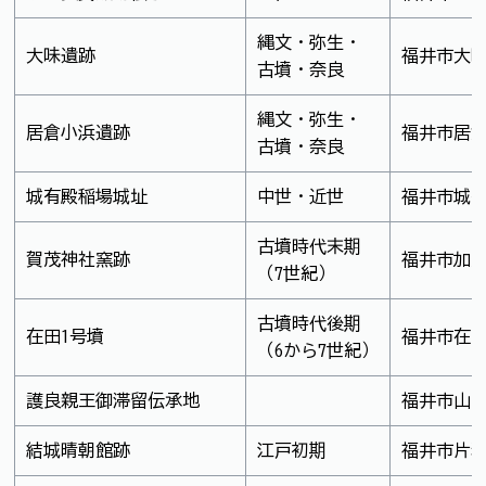
縄文・弥生・
大味遺跡
福井市大
古墳・奈良
縄文・弥生・
居倉小浜遺跡
福井市居
古墳・奈良
城有殿稲場城址
中世・近世
福井市城
古墳時代末期
賀茂神社窯跡
福井市加
（7世紀）
古墳時代後期
在田1号墳
福井市在
（6から7世紀）
護良親王御滞留伝承地
福井市山
結城晴朝館跡
江戸初期
福井市片