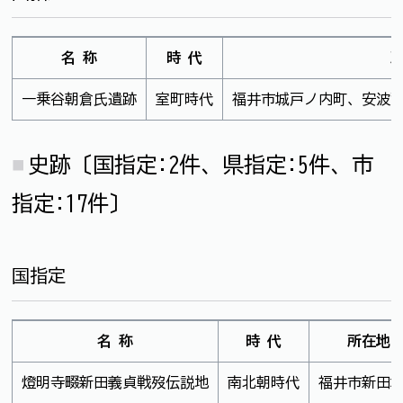
名 称
時 代
一乗谷朝倉氏遺跡
室町時代
福井市城戸ノ内町、安波
史跡〔国指定:2件、県指定:5件、市
指定:17件〕
国指定
名 称
時 代
所在地
燈明寺畷新田義貞戦歿伝説地
南北朝時代
福井市新田