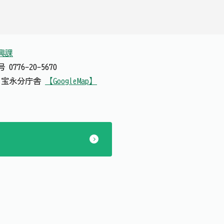
興課
番号
0776-20-5670
号 宝永分庁舎
【GoogleMap】