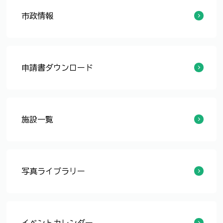
市政情報
【審査結果公表】「福井市歴史的風致維持向上計画」策定業務に係る公募型プロポーザルの実施
福井市歴史的風致維持向上計画の策定について
文化振興課アカウント運用方針（facebook）
文化振興課アカウント運用方針（Instagram)
文化振興課アカウント運用方針（X（旧Twitter）)
文化振興課アカウント運用方針（X（旧Twitter）)
文化振興課アカウント運用方針（Instagram）
文化振興課アカウント運用方針（X（旧Twitter）)
文化振興課アカウント運用方針（facebook）
文化振興課アカウント運用方針（YouTube）
文化振興課アカウント運用方針（facebook）
文化振興課アカウント運用方針（X（旧Twitter）)
申請書ダウンロード
文化振興課各種申請書
施設一覧
グリフィス記念館
養浩館庭園
愛宕坂茶道美術館
橘曙覧記念文学館
写真ライブラリー
冬の清廉
雪と養浩館庭園(2)
雪と養浩館庭園
雪と庭園
雪つり(2)
雪つり
御月見ノ間から眺めるライトアップ
ライトアップ(6)
ライトアップ(5)
ライトアップ(4)
ライトアップ(2)
ライトアップ(1)
もみじと夜の養浩館庭園
夜の養浩館庭園
紅葉(2)
もみじ(2)
もみじ(1)
青空
飛行機雲と養浩館庭園
水辺
飛び石
雨上がり
花菖蒲
鴨
福井市グリフィス記念館
部屋からの風景
やり水
水に浮かんでいるような屋敷
障子に映る水面の光
風を感じる養浩館庭園
自然石の石橋
流れつくばい
もみじとやり水
紅葉と雪つり
紅葉（1）
秋の養浩館庭園（5）
秋の養浩館庭園（4）
夏の養浩館庭園
春の養浩館庭園（1）
イベントカレンダー