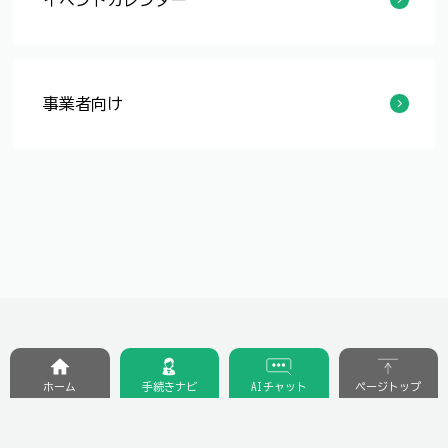
【養浩館庭園】臨時お茶席の申込（平日のみ）
事業者向け
【審査結果公表】「福井市歴史的風致維持向上計画」策定業務に係る公募型プロポーザルの実施
ホーム
手続きナビ
AIチャット
ページトップ