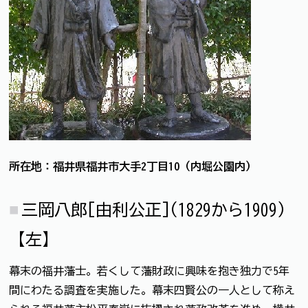
所在地：福井県福井市大手2丁目10（内堀公園内）
三岡八郎[由利公正](1829から1909)
【左】
幕末の福井藩士。若くして藩財政に興味を抱き独力で5年
間にわたる調査を実施した。幕末四賢公の一人として称え