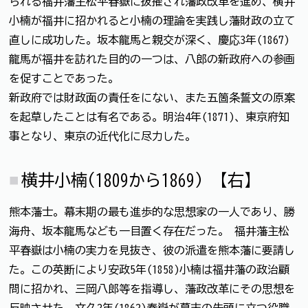
られる福井藩主松平春嶽に抜擢され藩政改革を進め、横井
小楠が福井に招かれると小楠の理論を実践し藩財政の立て
直しに成功した。坂本龍馬と親交が深く、慶応3年(1867)
龍馬が福井を訪れた目的の一つは、八郎の新政府への参画
を促すことであった。
新政府では財政面の責任をにない、また五箇条誓文の原案
を起草したことは有名である。明治4年(1871)、東京府知
事となり、東京の近代化に尽力した。
横井小楠(1809から1869) 【右】
熊本藩士。幕末期の最も進歩的な思想家の一人であり、勝
海舟、坂本龍馬なども一目置く存在だった。 福井藩主松
平春嶽は小楠の実力を見抜き、彼の派遣を熊本藩に要請し
た。この英断により安政5年(1858)小楠は福井藩の政治顧
問に招かれ、三岡八郎等を指導し、藩政改革にその思想を