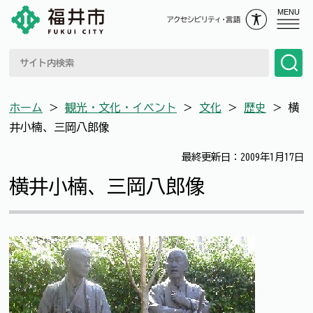
MENU
ホーム
＞
観光・文化・イベント
＞
文化
＞
歴史
＞
横
井小楠、三岡八郎像
最終更新日：2009年1月17日
横井小楠、三岡八郎像