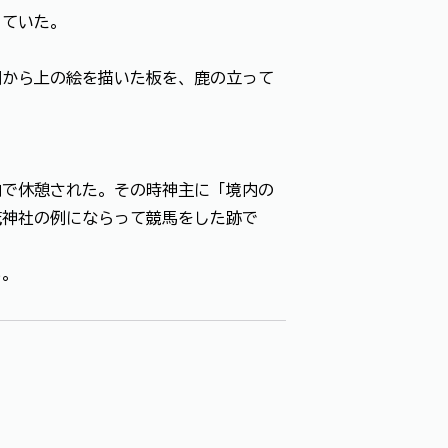
していた。
胴から上の絵を描いた板を、鹿の立って
。
。
内で休憩された。その時神主に「境内の
茂神社の例にならって競馬をした跡で
る。