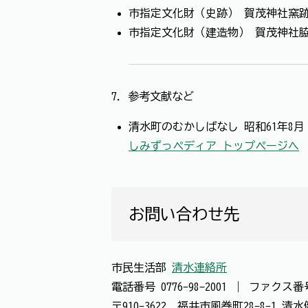
市指定文化財（史跡） 賀茂神社窯
市指定文化財（建造物） 賀茂神社
7．参考文献など
清水町のむかしばなし 昭和61年8月
しみずっペディア トップページへ
お問い合わせ先
市民生活部
清水連絡所
電話番号
0776-98-2001
｜
ファクス
〒910-3622 福井市風巻町28-8-1