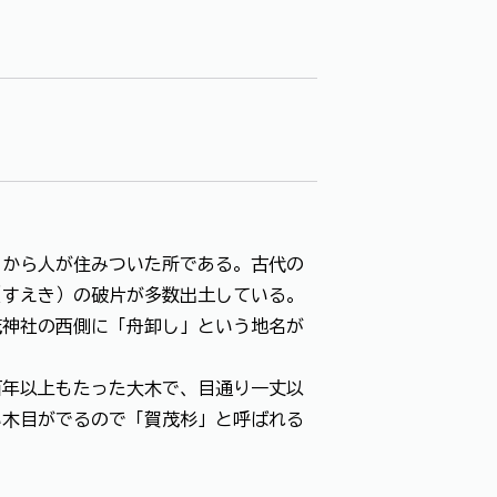
くから人が住みついた所である。古代の
（すえき）の破片が多数出土している。
茂神社の西側に「舟卸し」という地名が
百年以上もたった大木で、目通り一丈以
い木目がでるので「賀茂杉」と呼ばれる