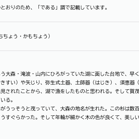
のとおりのため、「である」調で記載しています。
ちちょう・かもちょう）
いう大森・滝波・山内にひろがっていた湖に面した台地で、早
せきすい）や矢じり、弥生式土器、土師器（はじき）、須恵器
発見されたことから、湖で漁をしたものと思われる。そして賀
ている。
杉がうっそうと茂っていて、大森の地名が生れた。この杉は数
もうすぐらかった。そして年輪が細かく木の色が良くて、美し