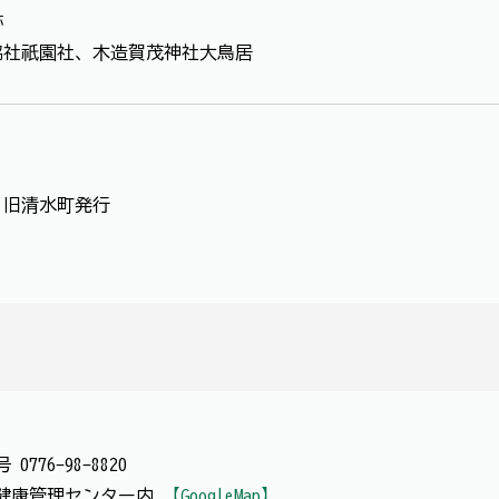
跡
脇社祇園社、木造賀茂神社大鳥居
 旧清水町発行
番号
0776-98-8820
 清水健康管理センター内
【GoogleMap】