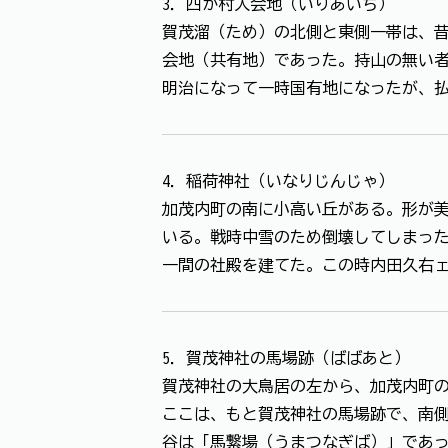
3．四か村入会地（いりあいち）
賀茂溜（ため）の北側と東側一帯は、
会地（共有地）であった。持山の無い
明治になって一時国有地になったが、
4．稲荷神社（いなりじんじゃ）
加茂内町の南に小高い丘がある。形が
いる。戦時中雪のため倒壊してしまっ
一間の社殿を建てた。この時内田久右
5．賀茂神社の馬場跡（ばばあと）
賀茂神社の大鳥居の左から、加茂内町
ここは、もと賀茂神社の馬場跡で、南
谷は「馬繋場（うまつなぎば）」であ