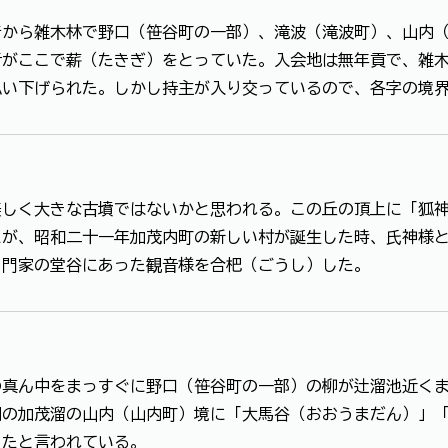
昔から雑木林で野口（笹谷町の一部）、滝波（滝波町）、山内
者がここで薪（たきぎ）をとっていた。入会地は無年貢で、雑
払い下げられた。しかし持主が入り交っているので、各字の境
美しく大きな古墳ではないかと思われる。この丘の頂上に「狐
たが、昭和二十一年加茂内町の新しい村が誕生した時、氏神様
ェ門家の堂谷にあった観音様を合杷（ごうし）した。
の真ん中をまっすぐに野口（笹谷町の一部）の柳が辻溜池近く
側の加茂溜の山内（山内町）境に「大馬谷（おおうまだん）」
ったと言われている。