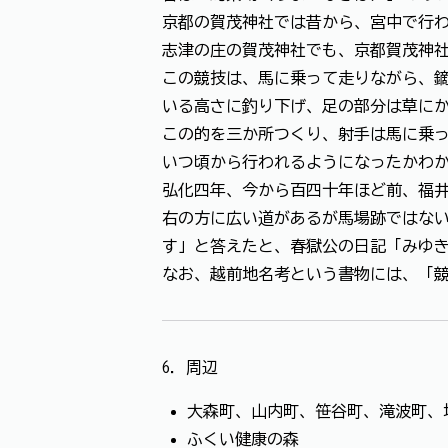
京都の賀茂神社では昔から、宮中で行
志津の庄の賀茂神社でも、京都賀茂神
この競技は、馬に乗って走りながら、
いる高さに釣り下げ、足の部分は草に
この的を三か所つくり、射手は馬に乗
いつ頃から行われるようになったかわ
弘化四年、今から百四十年ほど前、福
右の方に広い道があるが馬場跡ではな
す」と答えたと、春獄公の日記「みゆ
なお、越前地名考という書物には、「
6．周辺
大森町、山内町、笹谷町、滝波町、
ふくい健康の森