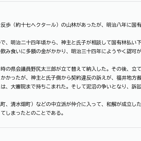
七反歩（約十七ヘクタール）の山林があったが、明治八年に国
ので、明治二十四年頃から、神主と氏子が相談して国有林払い
の飲み食いに多額の金がかかり、明治三十四年にようやく認可
当時の県会議員野尻太三郎が立て替えて納入した。その後、立
にかかったが、神主と氏子側から契約違反の訴えが、福井地方
には、大審院まで持ちこまれた。そして泥沼の争いとなり、訴
尾町、清水畑町）などの中立派が仲介に入って、和解が成立し
してしまったとのことである。