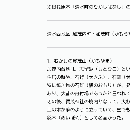
※概ね原本「清水町のむかしばなし」
清水西地区 加茂内町・加茂町（かもう
1．むかしの賀茂山（かもやま）
加茂内台地は、志留湖（しとむこ）と
住居の跡や、石斧（せきふ）、石錐（
特に焼き物の石錐（網のおもり）が、
あり、大昔の舟付場であったと言われ
その後、賀茂神社の境内となって、大
上の木が麻のように立っていて、昼で
銘木（めいぼく）として名高かった。