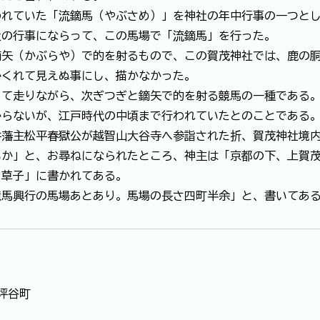
われていた「流鏑馬（やぶさめ）」を神社の年中行事の一つと
社の行事にならって、この馬場で「流鏑馬」を行った。
鏑矢（かぶらや）で的を射るもので、この賀茂神社では、鹿の
かくれて見えぬ事にし、描かなかった。
って走りながら、次ぎつぎと鏑矢で的を射る競馬の一種である
からないが、江戸時代の中頃まで行われていたとのことである
井藩主松平春獄公が越智山大谷寺へ参詣された折、賀茂神社境
いか」と、お尋ねになられたところ、神主は「京都の下、上賀
き草子」に書かれてある。
競馬興行の馬場あとあり。馬場の長さ四町半余」と、書いてあ
坪谷町