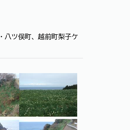
町・八ツ俣町、越前町梨子ケ