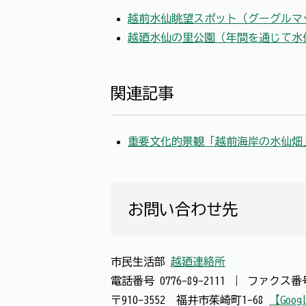
越前水仙眺望スポット（グーグルマ
越廼水仙の里公園（年間を通じて水
関連記事
重要文化的景観「越前海岸の水仙畑
お問い合わせ先
市民生活部
越廼連絡所
電話番号
0776-89-2111
｜
ファクス
〒910-3552 福井市茱崎町1-68
【Goog