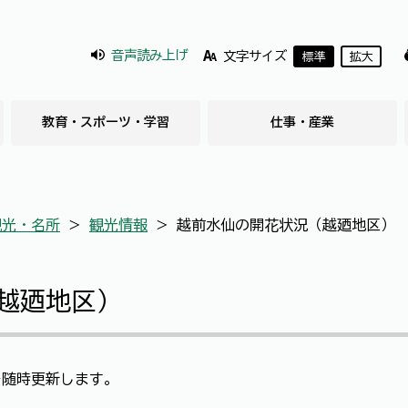
音声読み上げ
文字サイズ
標準
拡大
教育・スポーツ・学習
仕事・産業
観光・名所
＞
観光情報
＞
越前水仙の開花状況（越廼地区）
越廼地区）
を随時更新します。