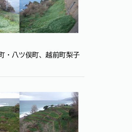
有町・八ツ俣町、越前町梨子