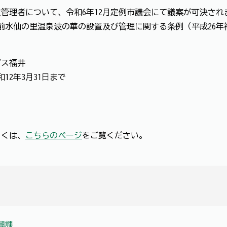
理者について、令和6年12月定例市議会にて議案が可決され
市越前水仙の里温泉波の華の設置及び管理に関する条例（平成26年
ス福井
12年3月31日まで
くは、
こちらのページ
をご覧ください。
興課