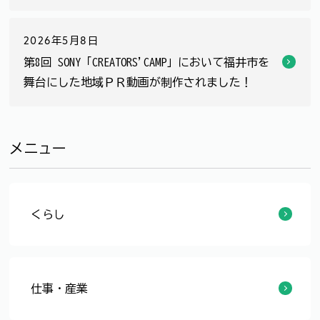
2026年5月8日
第8回 SONY「CREATORS'CAMP」において福井市を
舞台にした地域ＰＲ動画が制作されました！
メニュー
くらし
福井市観光交流センター指定管理者の指定について
仕事・産業
【審査結果公表】福井市公式観光インスタグラムアカウント運用業務に係る公募型プロポーザルの実施について
【審査結果公表】多様な広報媒体を活用した観光プロモーション実施業務に係る公募型プロポーザルの実施について
【審査結果公表】ふくい観光案内所トータルデザイン及び内装等施工業務に係る公募型プロポーザルの実施について