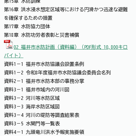
第15章 水防訓練
第16章 洪水浸水想定区域等における円滑かつ迅速な避難
を確保するための措置
第17章 水防協力団体
第18章 水防功労者表彰と災害補償
02 福井市水防計画（資料編）（PDF形式 10,800キロ
バイト）
資料1－1 福井市水防協議会設置条例
資料1－2 令和8年度福井市水防協議会委員会名列
資料2－1 福井市水防本部の事務分掌
資料3－1 福井市域内の河川図
資料3－2 河川等水防区域
資料3－3 海岸水防区域図
資料3－4 河川の堤防等調査結果表
資料3－5 水閘門等一覧表
資料4－1 九頭竜川洪水予報実施要領