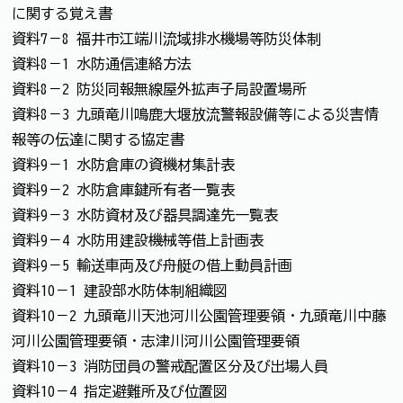
に関する覚え書
資料7－8 福井市江端川流域排水機場等防災体制
資料8－1 水防通信連絡方法
資料8－2 防災同報無線屋外拡声子局設置場所
資料8－3 九頭竜川鳴鹿大堰放流警報設備等による災害情
報等の伝達に関する協定書
資料9－1 水防倉庫の資機材集計表
資料9－2 水防倉庫鍵所有者一覧表
資料9－3 水防資材及び器具調達先一覧表
資料9－4 水防用建設機械等借上計画表
資料9－5 輸送車両及び舟艇の借上動員計画
資料10－1 建設部水防体制組織図
資料10－2 九頭竜川天池河川公園管理要領・九頭竜川中藤
河川公園管理要領・志津川河川公園管理要領
資料10－3 消防団員の警戒配置区分及び出場人員
資料10－4 指定避難所及び位置図