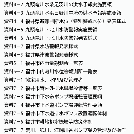
資料4－2 九頭竜川水系足羽川の洪水予報実施要領
資料4－3 九頭竜川水系日野川中流の洪水予報実施要領
資料4－4 福井県避難判断水位（特別警戒水位）発表様式
資料4－5 九頭竜川・北川水防警報実施要領
資料4－6 九頭竜川・北川水防警報発表様式
資料4－7 福井県水防警報発表様式
資料4－8 福井県津波警報発表様式
資料5－1 福井市内雨量観測所一覧表
資料5ー2 福井市内河川水位等観測所一覧表
資料7－1 協定用水、水門及び管理者
資料7－2 福井市管内外排水機場設備等一覧表
資料7－3 福井市下水道ポンプ場運転管理要綱
資料7－4 福井市下水道ポンプ場運転管理要領
資料7－5 福井市下水道排水ポンプ設置運転体制
資料7－6 福井市耕地排水機場等防災体制
資料7－7 荒川、狐川、江端川各ポンプ場の管理及び操作