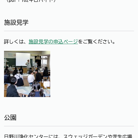
（pdf：102キロバイト）
施設見学
詳しくは、
施設見学の申込ページ
をご覧ください。
公園
日野川浄化センターには、スウェッジガーデンや芝生広場