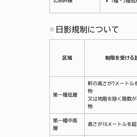
北側斜線
1種・2種低
日影規制について
区域
制限を受ける
軒の高さが7メートル
物
第一種低層
又は地階を除く階数が
物
第一種中高
高さが10メートルを
層