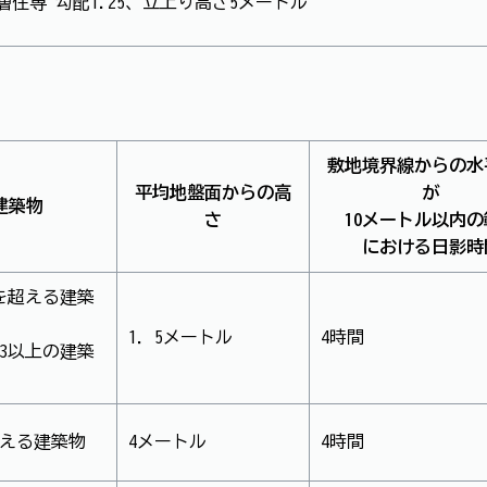
層住専 勾配1.25、立上り高さ5メートル
敷地境界線からの水
平均地盤面からの高
が
建築物
さ
10メートル以内の
における日影時
を超える建築
1．5メートル
4時間
3以上の建築
超える建築物
4メートル
4時間