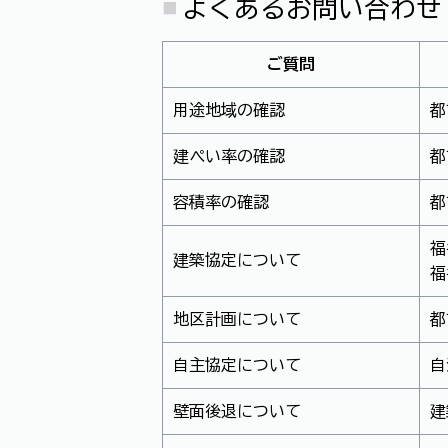
よくあるお問い合わせ
ご質問
用途地域の確認
都
建ぺい率の確認
都
容積率の確認
都
福
建築協定について
福
地区計画について
都
自主協定について
自
壁面後退について
建