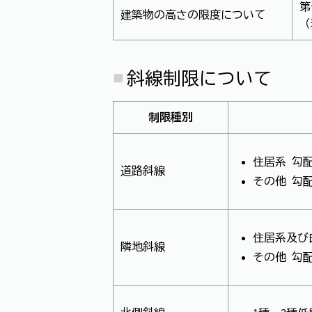
第
建築物の高さの限度について
（
斜線制限について
制限種別
住居系 勾配1
道路斜線
その他 勾配
住居系及び白
隣地斜線
その他 勾配