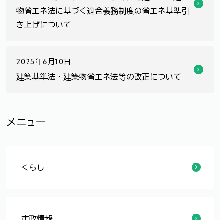
物省エネ法に基づく適合義務制度の省エネ基準引
き上げについて
2025年6月10日
建築基準法・建築物省エネ法等の改正について
メニュー
くらし
令和8年3月をもって木造建築物の壁量基準等の経過措置が終了します
建築基準法施行令の一部改正（令和7年11月1日施行）に伴う、簡易リフトの定期検査報告の取扱いについて
【2026年4月1日施行】中規模非住宅建築物 建築物省エネ法に基づく適合義務制度の省エネ基準引き上げについて
建築基準法・建築物省エネ法等の改正について
令和7年4月1日からの確認申請等の手数料及び手続きについて
申請手続きの電子化について
届出等の郵送での受付について
福井空港周辺で住居等を建てられる方へ
建築基準法に基づく許可、認定を受けた建築計画の変更について
建築計画概要書の閲覧
建築指導課の業務内容
建築物の吹付けアスベスト調査に対する補助制度
一戸建て木造住宅の耐震改修等工事、除却工事に対する補助制度
一戸建て木造住宅の耐震診断の申込について
確認申請等様式
危険ブロック塀の除却工事に対する補助制度
位置指定道路について
建築協定区域について
ブロック塀の安全対策について
建設リサイクル法について
建築物のエネルギー消費性能の向上に関する法律（建築物省エネ法）について
要緊急安全確認大規模建築物に係る耐震診断結果の公表
敷地の接道義務／認定・許可について（建築基準法第43条）
市内で旅館を建築する際には市長の同意が必要です！
エレベーターの安全な運用について
各種補助制度について
建築確認関係
土地・建物に関する基礎的な法知識
家を建てるときのトラブル予防のために
近隣とのトラブルについて
建築相談（トラブル予防）
確認申請書類一覧
事前協議
確認申請の流れ
建築士法について
建築のルールについて
Ｑ＆Ａ
関係機関リンク集
工事監理について
確認申請時の注意事項
よくあるお問い合わせ
長期優良住宅について
低炭素建築物新築等計画の認定について
敷地調査・道路相談・建築相談をされる皆様へ
建築行政マネジメント計画の改定について
シックハウス対策のための規制の導入
関係例規集
中高層建築物等について
中間検査制度について
特別用途地区建築条例について
定期報告制度について
建築物の耐震化について
白地地域の建築形態規制
垂直積雪量一覧表
がけ地近接等危険住宅移転事業に対する補助制度
バリアフリー法について
福井市総合設計制度公開空地基準
一団地認定・連担建築物認定基準
福井市路地状敷地に関する指導要綱
手数料一覧
福井県積雪荷重等指導基準
福井市高層建築物等防災計画指導要綱
福井市浄化槽事務取扱要領
防災計画書作成要領
市政情報