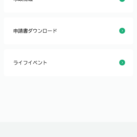
「福井市建築物耐震改修促進計画」（改定素案）に関するパブリック・コメントの募集の結果について
建築物の吹付けアスベスト調査に対する補助制度
一戸建て木造住宅の耐震改修等工事、除却工事に対する補助制度
一戸建て木造住宅の耐震診断の申込について
危険ブロック塀の除却工事に対する補助制度
がけ地近接等危険住宅移転事業に対する補助制度
申請書ダウンロード
確認申請等様式
ライフイベント
建築物の吹付けアスベスト調査に対する補助制度
一戸建て木造住宅の耐震改修等工事、除却工事に対する補助制度
一戸建て木造住宅の耐震診断の申込について
危険ブロック塀の除却工事に対する補助制度
建設リサイクル法について
土地・建物に関する基礎的な法知識
家を建てるときのトラブル予防のために
近隣とのトラブルについて
確認申請の流れ
建築のルールについて
長期優良住宅について