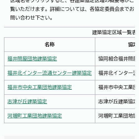
区域名をクリックすると、各建築協定区域の概要等がご
覧いただけます。詳細については、各協定委員会までお
問い合わせ下さい。
建築協定区域一覧表
名称
協定
福井問屋団地建築協定
協同組合福井問屋
福井北インター流通センター建築協定
福井北インター流
福井市中央工業団地建築協定
福井市中央工業団
志津が丘建築協定
志津が丘建築協定
河増町工業団地建築協定
河増町工業団地協