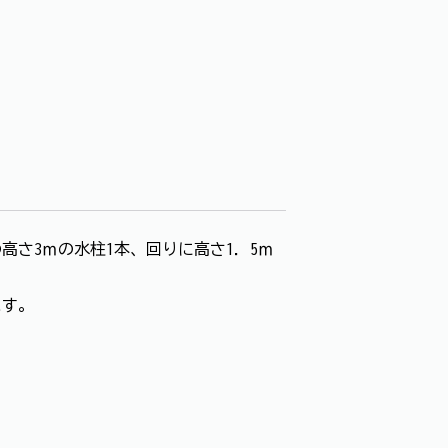
さ3ｍの水柱1本、回りに高さ1．5ｍ
ます。