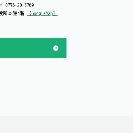
番号
0776-20-5769
 市役所本館4階
【GoogleMap】
で