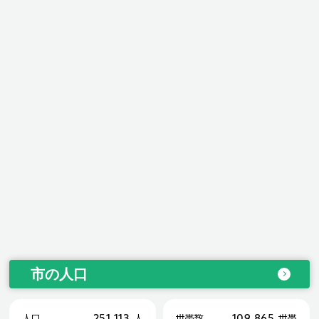
市の人口
251,113
109,865
人口
人
世帯数
世帯