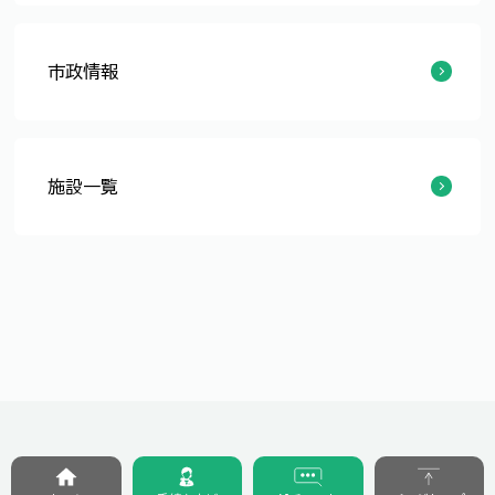
ICOCAカードを進呈！カーフリーデーふくい
乗って、集めて、もらう！3乗（さんじょう）キャンペーン開催！
ハピラインふくい開業に向けた機運醸成イベント開催業務に係る公募型プロポーザルの実施について
市政情報
令和8年度 福井市越美北線利用促進助成金について
施設一覧
本町通り地下駐車場
大手第2駐車場
大手駐車場