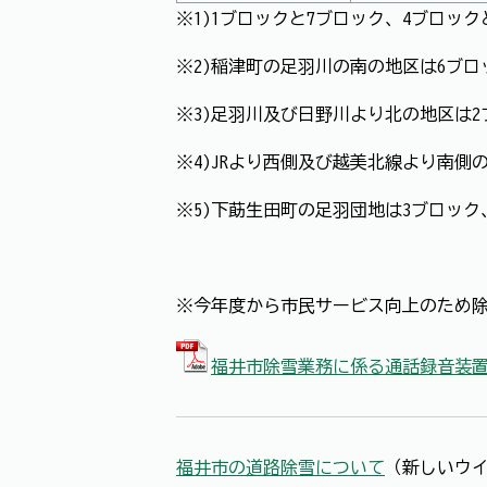
※1)1ブロックと7ブロック、4ブロッ
※2)稲津町の足羽川の南の地区は6ブロ
※3)足羽川及び日野川より北の地区は
※4)JRより西側及び越美北線より南側
※5)下莇生田町の足羽団地は3ブロック
※今年度から市民サービス向上のため
福井市除雪業務に係る通話録音装置
福井市の道路除雪について
（新しいウ