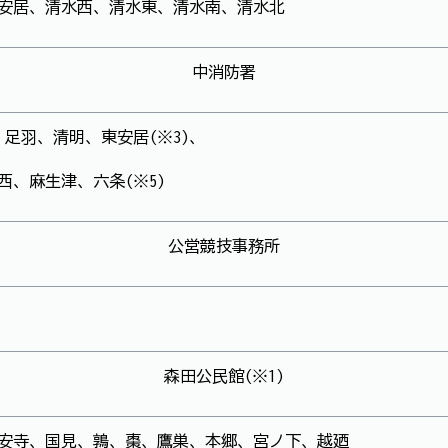
安居、清水西、清水東、清水南、清水北
中消防署
、足羽、清明、東安居(※3)、
西、麻生津、六条(※5)
公営競技事務所
森田公民館(※1)
安寺、国見、鶉、棗、鷹巣、本郷、宮ノ下、越廼