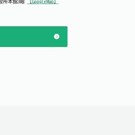
 市役所本館3階
【GoogleMap】