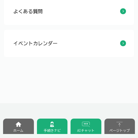
よくある質問
自治会で所有する防犯灯をＬＥＤに更新したいが、どのような手続きをとればいいのですか。
自治会に加入したいのですが、どうしたらいいですか。
自治会長さんを教えてほしいのですが。
イベントカレンダー
【8/30, 9/27】自治会運営学習会を開催します！
ホーム
手続きナビ
AIチャット
ページトップ