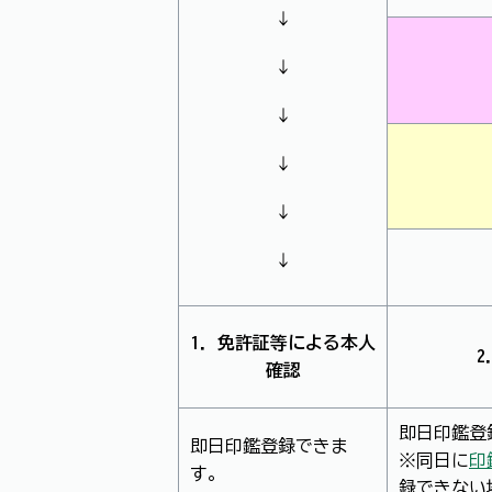
↓
↓
↓
↓
↓
↓
1．免許証等による本人
確認
即日印鑑登
即日印鑑登録できま
※同日に
印
す。
録できない