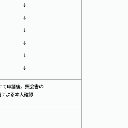
↓
↓
↓
↓
↓
↓
にて申請後、照会書の
送による本人確認
。