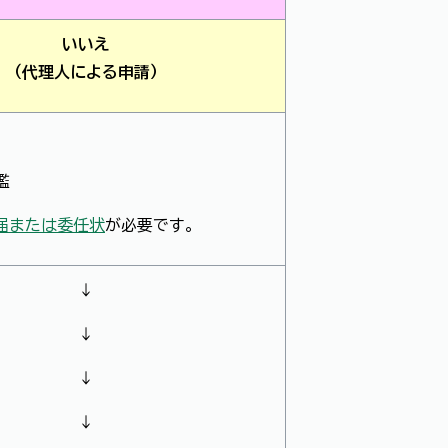
いいえ
（代理人による申請）
鑑
届または委任状
が必要です。
↓
↓
↓
↓