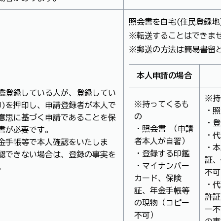
照会書を自宅(住民登録地
※転送することはできま
※郵送の方法は簡易書留
本人申請の場合
鑑登録している人が、登録してい
※持
※持ってくるも
印)を押印し、申請登録者が本人で
・照
の
意思に基づく申請であることを保
・登
・照会書 （申請
書が必要です。
・代
者本人が自署）
金手帳等で本人確認をいたしま
・本
・登録する印鑑
認できない場合は、登録の事実を
証、
・マイナンバー
。
不可
カード、保険
・代
証、年金手帳等
許証
の現物（コピー
ー不
不可）