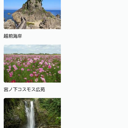
越前海岸
宮ノ下コスモス広苑