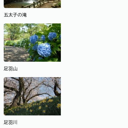
五太子の滝
足羽山
足羽川