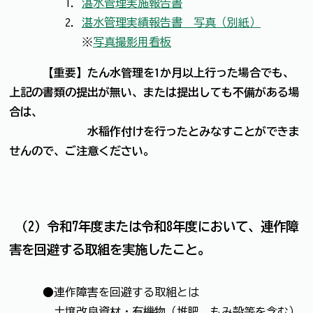
1．
湛水管理実施報告書
2．
湛水管理実績報告書 写真（別紙）
※
写真撮影用看板
【重要】たん水管理を1か月以上行った場合でも、
上記の書類の提出が無い、または提出しても不備がある場
合は、
水稲作付けを行ったとみなすことができま
せんので、ご注意ください。
（2）令和7年度または令和8年度において、連作障
害を回避する取組を実施したこと。
●連作障害を回避する取組とは
土壌改良資材・有機物（堆肥、もみ殻等を含む）