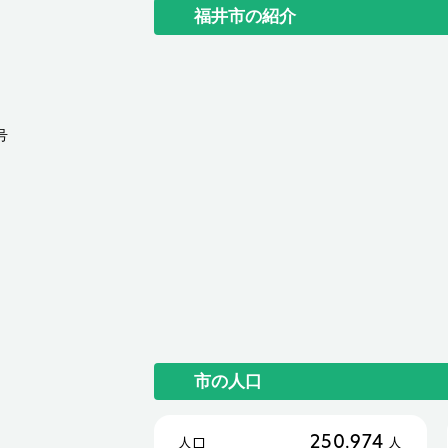
福井市の紹介
号
市の人口
250,974
人口
人