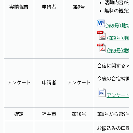
活動内容が交
実績報告
申請者
第9号
無料の観光施
(第9号)地域
(第9号)地
(第9号)地
合宿に関するア
今後の合宿補助
アンケート
申請者
アンケート
アンケート（
確定
福井市
第10号
第6号から第9
お振込みの口座