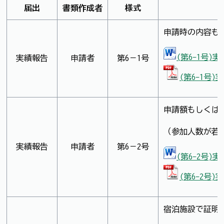
届出
書類作成者
様式
申請時の内容も
(第6-1号)
実績報告
申請者
第6－1号
(第6-1号
申請額もしくは
（参加人数が若
実績報告
申請者
第6－2号
(第6-2号)
(第6-2号
宿泊施設で証明