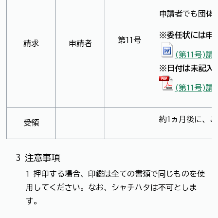
申請者でも団体
※委任状には申
第11号
請求
申請者
(第11号)
※日付は未記入
(第11号)
約1ヵ月後に、
受領
3 注意事項
1 押印する場合、印鑑は全ての書類で同じものを使
用してください。なお、シャチハタは不可としま
す。