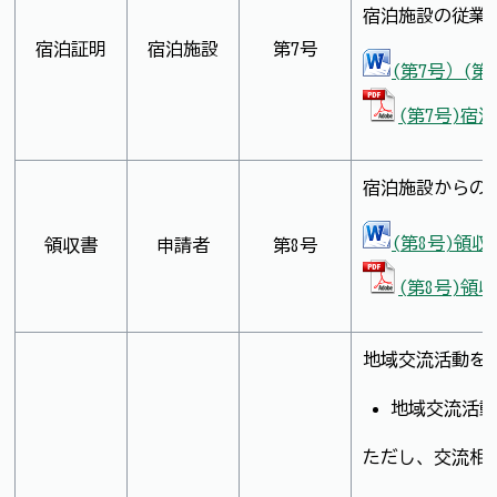
宿泊施設の従業
宿泊証明
宿泊施設
第7号
(第7号）(第
(第7号)宿
宿泊施設からの
(第8号)領収
領収書
申請者
第8号
(第8号)領
地域交流活動を
地域交流活動
ただし、交流相