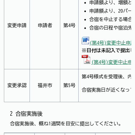
申請額より、増額と
申請額より、20パ
合宿を中止する場合
変更申請
申請者
第4号
合宿の日程や宿泊
(第4号)変更中止申請
※日付は未記入で提出し
(第4号)変更中止申
第4号様式を受理後、内
変更承認
福井市
第5号
合宿実施日が近くなって
2 合宿実施後
合宿実施後、概ね1週間を目安に提出してください。