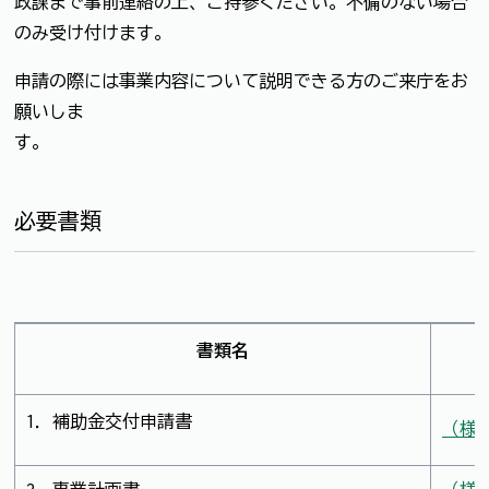
政課まで事前連絡の上、ご持参ください。不備のない場合
のみ受け付けます。
申請の際には事業内容について説明できる方のご来庁をお
願いしま
す
必要書類
書類名
1．補助金交付申請書
（様