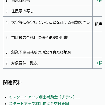
2．事業計画書
（様
3．住民票の写し
4．大学等に在学していることを証する書類の写し
該当
5．市町税の全税目に係る納税証明書
6．創業予定事務所の現況写真及び地図
7．対象要件一覧表
（様
関連資料
R8スタートアップ創出補助金（チラシ）
スタートアップ創出補助金交付要綱